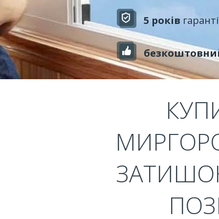
5 років
гаранті
безкоштовни
КУП
МИРГОРО
ЗАТИШОК
ПОЗ