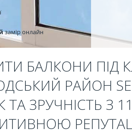
ї
й
замір онлайн
ИТИ БАЛКОНИ ПІД 
ДСЬКИЙ РАЙОН SEM
 ТА ЗРУЧНІСТЬ З 1
ИТИВНОЮ РЕПУТА