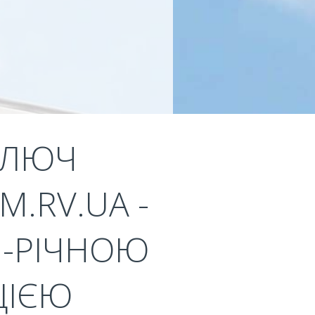
КЛЮЧ
.RV.UA -
1-РІЧНОЮ
ЦІЄЮ