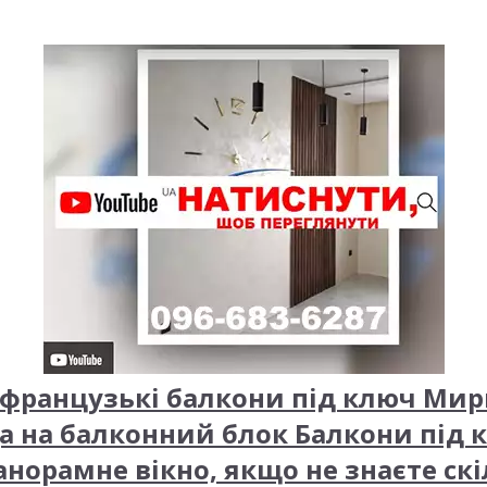
 французькі балкони під ключ Ми
ща на балконний блок Балкони під 
анорамне вікно, якщо не знаєте ск