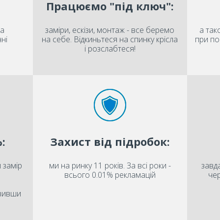
Працюємо "під ключ":
на
заміри, ескізи, монтаж - все беремо
а так
ні
на себе. Відкиньтеся на спинку крісла
при по
і розслабтеся!
:
Захист від підробок:
 замір
ми на ринку 11 років. За всі роки -
завда
всього 0.01% рекламацій
чер
овивши