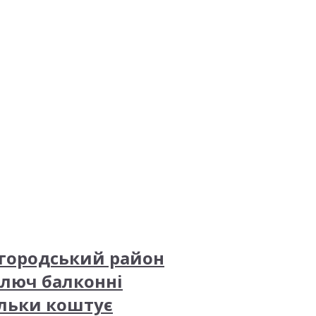
ргородський район
ключ балконні
ільки коштує