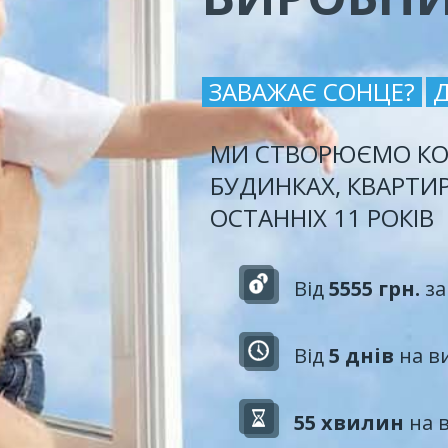
ЗАВАЖАЄ СОНЦЕ?
МИ СТВОРЮЄМО КО
БУДИНКАХ, КВАРТИ
ОСТАННІХ 11 РОКІВ
Від
5555 грн.
за
Від
5 днів
на в
55 хвилин
на 