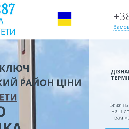
+3
Замов
 КЛЮЧ
ДІЗНА
ТЕРМІ
КИЙ РАЙОН
ЦІНИ
ЕТИ
Вкажіть 
Ю
наш сп
вам м
ИКА