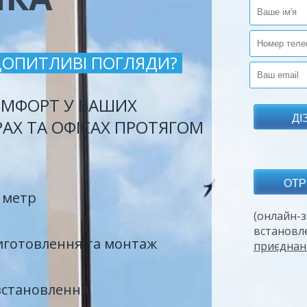
ДОПИТЛИВІ ПОГЛЯДИ?
МФОРТ У ВАШИХ
РАХ ТА ОФІСАХ ПРОТЯГОМ
 метр
(онлайн-з
встановл
иготовлення та монтаж
приєднан
встановлення