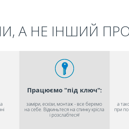
И, А НЕ ІНШИЙ ПР
Працюємо "під ключ":
на
заміри, ескізи, монтаж - все беремо
а так
ні
на себе. Відкиньтеся на спинку крісла
при по
і розслабтеся!