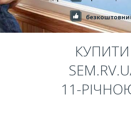
безкоштовни
КУПИТИ
SEM.RV.U
11-РІЧНО