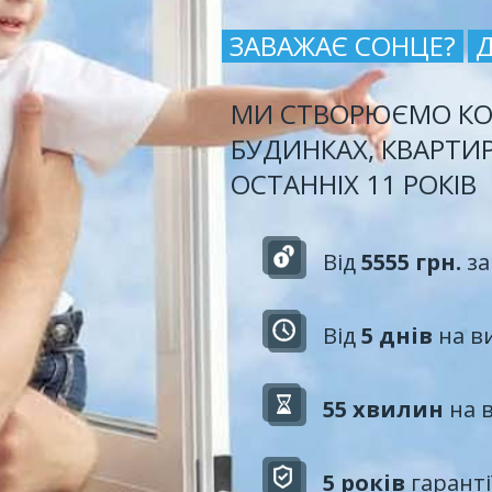
ЗАВАЖАЄ СОНЦЕ?
МИ СТВОРЮЄМО КО
БУДИНКАХ, КВАРТИ
ОСТАННІХ 11 РОКІВ
Від
5555 грн.
за
Від
5 днів
на в
55 хвилин
на 
5 років
гаранті