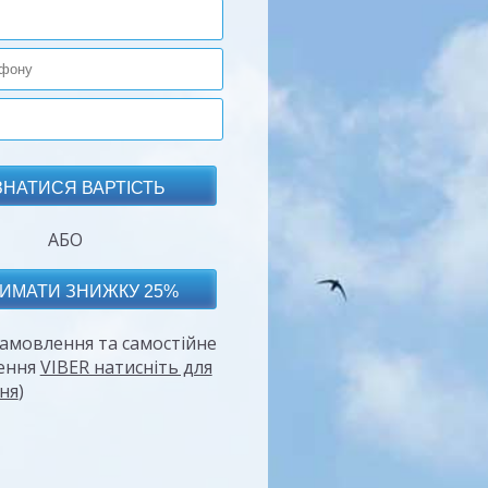
АБО
амовлення та самостійне
ення
VIBER натисніть для
ня
)