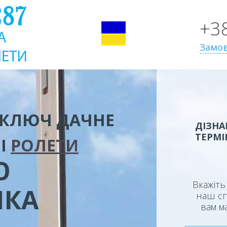
+3
Замов
 КЛЮЧ ДАЧНЕ
ДІЗНА
ТЕРМІ
І
РОЛЕТИ
Ю
Вкажіть 
ИКА
наш сп
вам м