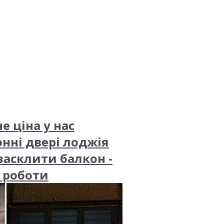
 ціна у нас
нні двері лоджія
засклити балкон -
і роботи