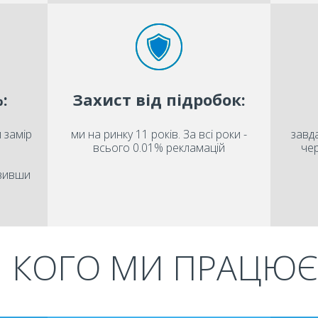
:
Захист від підробок:
 замір
ми на ринку 11 років. За всі роки -
завда
всього 0.01% рекламацій
чер
овивши
Я КОГО МИ ПРАЦЮЄ