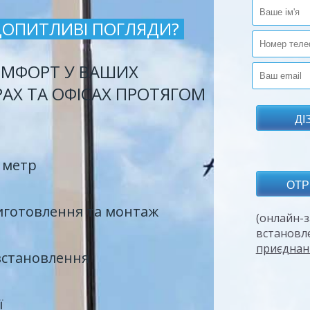
ДОПИТЛИВІ ПОГЛЯДИ?
МФОРТ У ВАШИХ
РАХ ТА ОФІСАХ ПРОТЯГОМ
 метр
иготовлення та монтаж
(онлайн-з
встановл
приєднан
встановлення
ї