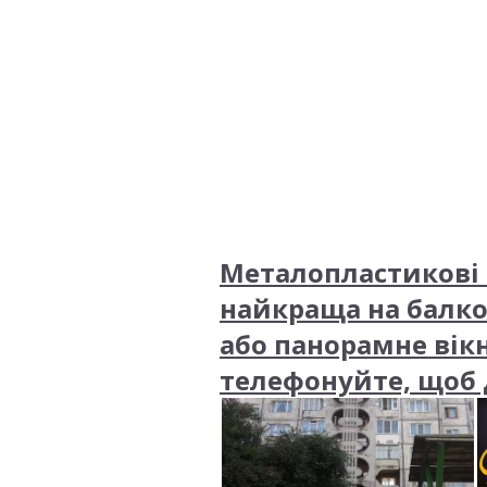
Металопластикові 
найкраща на балко
або панорамне вікн
телефонуйте, щоб д